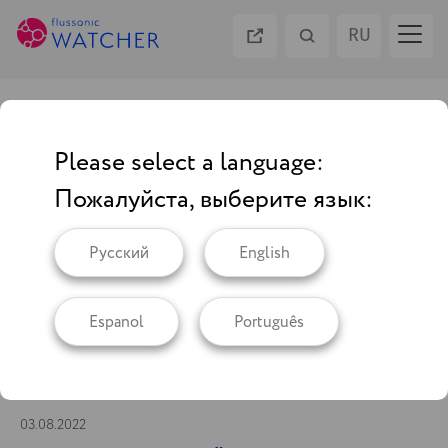
RU
EN
Материалы по тегу: #камеры
ES
Please select a language:
видеонаблюдения
Пожалуйста, выберите язык:
PT
Русский
English
Espanol
Português
03.08.2022