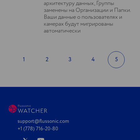
архитектуру данных, Группы
заменены на Организации и Папки.
Ваши данные о пользователях и
камерах будут мигрированы
автоматически
1
2
3
4
5
support@flussonic.com
+1 (778) 716-20-80