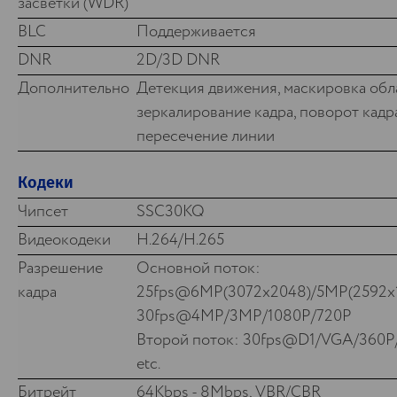
засветки (WDR)
BLC
Поддерживается
DNR
2D/3D DNR
Дополнительно
Детекция движения, маскировка обл
зеркалирование кадра, поворот кадра
пересечение линии
Кодеки
Чипсет
SSC30KQ
Видеокодеки
H.264/H.265
Разрешение
Основной поток:
кадра
25fps@6MP(3072x2048)/5MP(2592x1
30fps@4MP/3MP/1080P/720P
Второй поток: 30fps@D1/VGA/360P/
etc.
Битрейт
64Kbps - 8Mbps, VBR/CBR