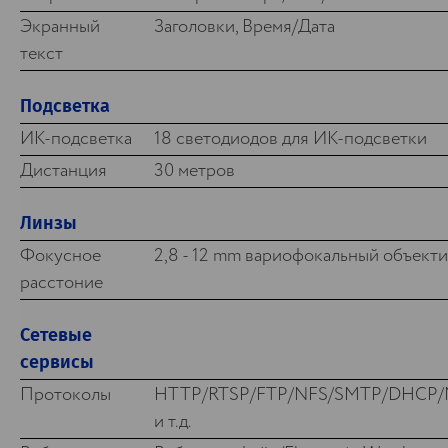
Экранный
Заголовки, Время/Дата
текст
Подсветка
ИК-подсветка
18 светодиодов для ИК-подсветки
Дистанция
30 метров
Линзы
Фокусное
2,8 - 12 mm вариофокальный объект
расстоние
Сетевые
сервисы
Протоколы
HTTP/RTSP/FTP/NFS/SMTP/DHCP
и т.д.