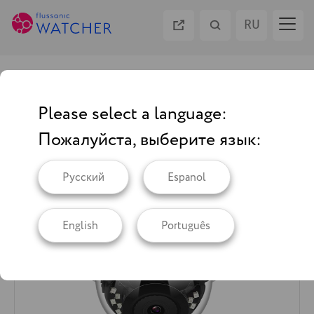
RU
ES
Камеры
EN
Please select a language:
Flussonic Glass 5VF
Пожалуйста, выберите язык:
PT
Русский
Espanol
English
Português